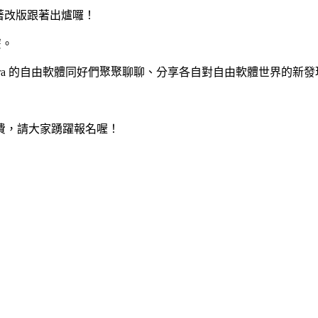
）也隨著改版跟著出爐囉！
麼。
edora 的自由軟體同好們聚聚聊聊、分享各自對自由軟體世界的新
費，請大家踴躍報名喔！